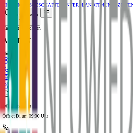
HIGHLIGHTS
GESCHÄFTE
CENTERPLAN
ÖFFNUNGSZEITE
Öffnungszeiten
Haushalt & Wohnen
ACTION
Infos
Öffnungszeiten
Öffnet Di um 09:00 Uhr