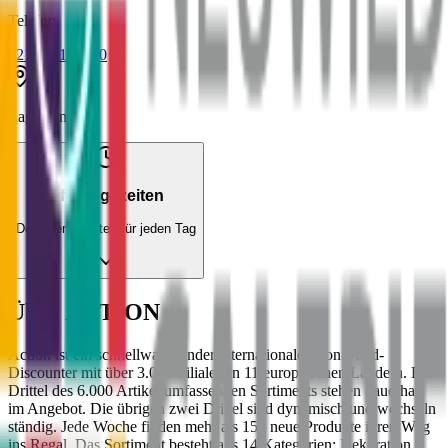
Telefon
0211 30146100
Lageplan
Öffnungszeiten
Detaillierte Zeiten für jeden Tag
Über
ACTION
Action ist ein schnellwachsender internationaler Non-Food-
Discounter mit über 3.000 Filialen in 11 europäischen Ländern. Ein
Drittel des 6.000 Artikel umfassenden Sortiments stehen dauerhaft
im Angebot. Die übrigen zwei Drittel sind dynamisch und wechseln
ständig. Jede Woche finden mehr als 150 neue Produkte ihren Weg
ins Regal. Das Sortiment besteht aus 14 Kategorien: Dekoration,