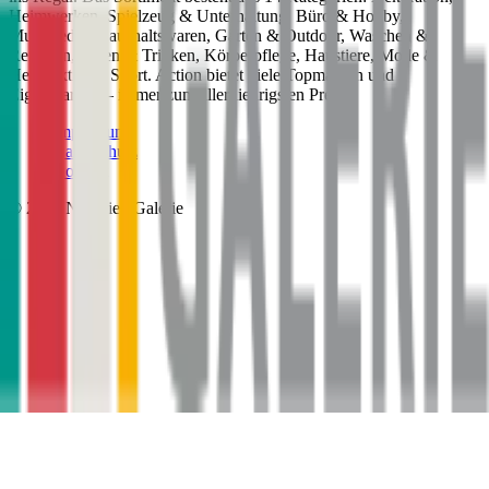
Heimwerken, Spielzeug & Unterhaltung, Büro & Hobby,
Multimedia, Haushaltswaren, Garten & Outdoor, Waschen &
Reinigen, Essen & Trinken, Körperpflege, Haustiere, Mode &
Heimtextilien, Sport. Action bietet viele Topmarken und
Eigenmarken – immer zum allerniedrigsten Preis.
Impressum
Datenschutz
Kontakt
©
2026
Neuwied Galerie