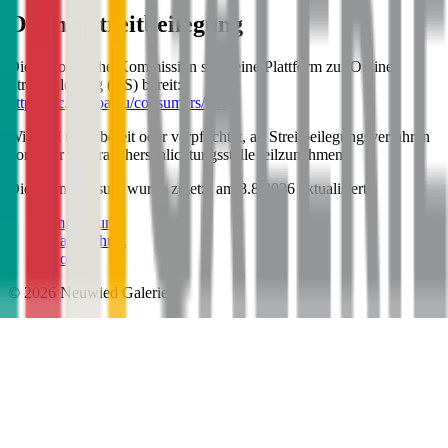
Online-Streitbeilegung
Die Europäische Kommission stellt eine Plattform zur Online-
Streitbeilegung (OS) bereit:
https://ec.europa.eu/consumers/odr
Wir sind nicht bereit oder verpflichtet, an Streitbeilegungsverfahren
vor einer Verbraucherschlichtungsstelle teilzunehmen.
Dieses Impressum wurde zuletzt am
8.8.2026
aktualisiert.
Impressum
Datenschutz
Kontakt
©
2026
Neuwied Galerie