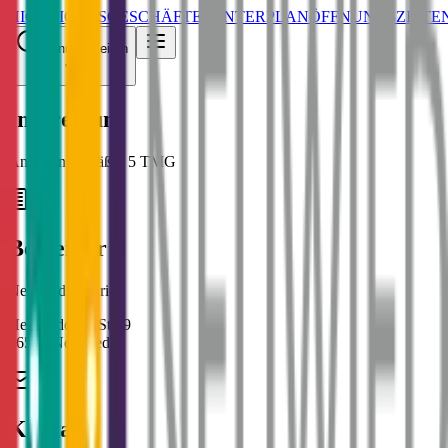
HIGHLIGHTS
GESCHÄFTE
CENTERPLAN
ÖFFNUNGSZEITE
Öffnungszeiten
Impressum
Angaben gemäß § 5 TMG
Betreiber
Neuwied Galerie
Heddesdorfer Str. 9
56564
Neuwied
Kontakt