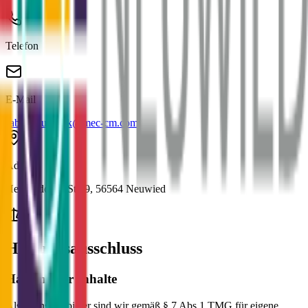
Telefon
E-Mail
sabine.quabeck@mec-cm.com
Adresse
Heddesdorfer Str. 9
,
56564
Neuwied
Haftungsausschluss
Haftung für Inhalte
Als Diensteanbieter sind wir gemäß § 7 Abs.1 TMG für eigene