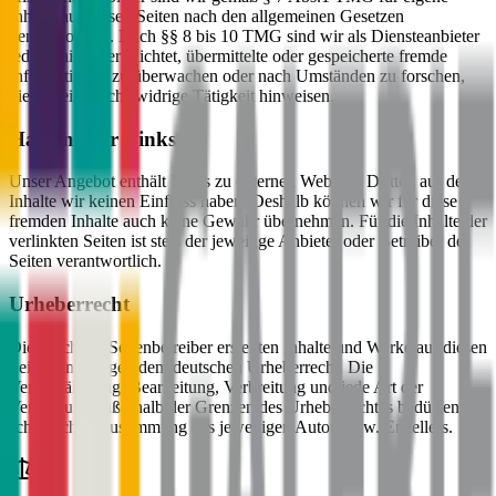
Inhalte auf diesen Seiten nach den allgemeinen Gesetzen
verantwortlich. Nach §§ 8 bis 10 TMG sind wir als Diensteanbieter
jedoch nicht verpflichtet, übermittelte oder gespeicherte fremde
Informationen zu überwachen oder nach Umständen zu forschen,
die auf eine rechtswidrige Tätigkeit hinweisen.
Haftung für Links
Unser Angebot enthält Links zu externen Websites Dritter, auf deren
Inhalte wir keinen Einfluss haben. Deshalb können wir für diese
fremden Inhalte auch keine Gewähr übernehmen. Für die Inhalte der
verlinkten Seiten ist stets der jeweilige Anbieter oder Betreiber der
Seiten verantwortlich.
Urheberrecht
Die durch die Seitenbetreiber erstellten Inhalte und Werke auf diesen
Seiten unterliegen dem deutschen Urheberrecht. Die
Vervielfältigung, Bearbeitung, Verbreitung und jede Art der
Verwertung außerhalb der Grenzen des Urheberrechtes bedürfen der
schriftlichen Zustimmung des jeweiligen Autors bzw. Erstellers.